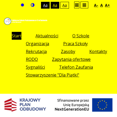
Aa
Aa
Aa
A-
A
A+
Start
Aktualności
O Szkole
Organizacja
Praca Szkoły
Rekrutacja
Zasoby
Kontakty
RODO
Zapytania ofertowe
Sygnaliści
Telefon Zaufania
Stowarzyszenie "Dla Piątki"