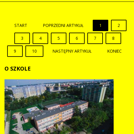
START
POPRZEDNI ARTYKUŁ
1
2
3
4
5
6
7
8
9
10
NASTĘPNY ARTYKUŁ
KONIEC
O
SZKOLE