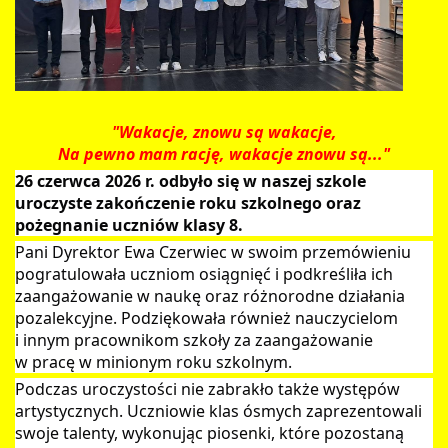
"Wakacje, znowu są wakacje,
Na pewno mam rację, wakacje znowu są..."
26 czerwca 2026 r. odbyło się w naszej szkole
uroczyste zakończenie roku szkolnego oraz
pożegnanie uczniów klasy 8.
Pani Dyrektor Ewa Czerwiec w swoim przemówieniu
pogratulowała uczniom osiągnięć i podkreśliła ich
zaangażowanie w naukę oraz różnorodne działania
pozalekcyjne. Podziękowała również nauczycielom
i innym pracownikom szkoły za zaangażowanie
w pracę w minionym roku szkolnym.
Podczas uroczystości nie zabrakło także występów
artystycznych. Uczniowie klas ósmych zaprezentowali
swoje talenty, wykonując piosenki, które pozostaną