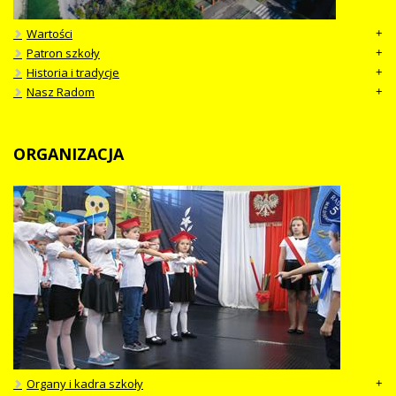
Wartości
Patron szkoły
Historia i tradycje
Nasz Radom
ORGANIZACJA
Organy i kadra szkoły