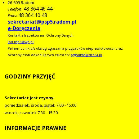
26-609
Radom
48 364 46 44
Telefon
:
48 364 10 48
Faks
:
sekretariat@psp5.radom.pl
e-Doręczenia
Kontakt z Inspektorem Ochrony Danych
iod.psp5@wp.pl
Pełnomocnik d/s obsługi zgłaszania przypadków nieprawidłowości oraz
ochrony osób dokonujących zgłoszeń:
sygnalista@drc24.pl
GODZINY
PRZYJĘĆ
Sekretariat jest czynny:
poniedziałek, środa, piątek 7:00 - 15:00
wtorek, czwartek 7:30 - 15:30
INFORMACJE
PRAWNE