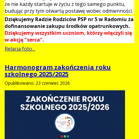
że nie każdy startuje w życiu z tego samego punktu,
budując przy tym otwartą postawę wobec odmienności.
Dziękujemy Radzie Rodziców PSP nr 5 w Radomiu za
dofinansowanie zakupu środków opatrunkowych.
Dziękujemy wszystkim uczniom, którzy włączyli się
w akcję "serca".
Relacja foto…
Harmonogram zakończenia roku
szkolnego 2025/2025
Opublikowano: 23 czerwiec 2026