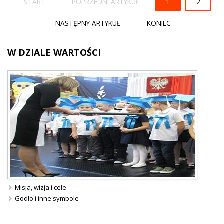
START
POPRZEDNI ARTYKUŁ
1
2
NASTĘPNY ARTYKUŁ
KONIEC
W
DZIALE WARTOŚCI
Misja, wizja i cele
Godło i inne symbole