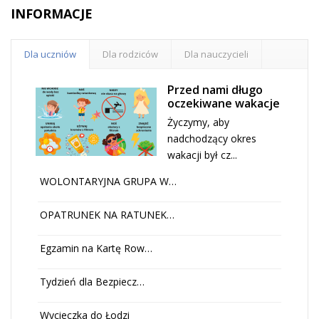
INFORMACJE
Dla uczniów
Dla rodziców
Dla nauczycieli
Przed nami długo
oczekiwane wakacje
Życzymy, aby
nadchodzący okres
wakacji był cz...
WOLONTARYJNA GRUPA W…
OPATRUNEK NA RATUNEK…
Egzamin na Kartę Row…
Tydzień dla Bezpiecz…
Wycieczka do Łodzi