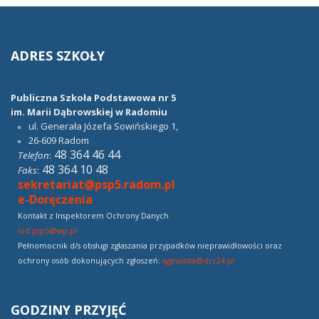
ADRES
SZKOŁY
Publiczna Szkoła Podstawowa nr 5
im. Marii Dąbrowskiej w Radomiu
ul. Generała Józefa Sowińskiego 1,
26-609
Radom
48 364 46 44
Telefon
:
48 364 10 48
Faks
:
sekretariat@psp5.radom.pl
e-Doręczenia
Kontakt z Inspektorem Ochrony Danych
iod.psp5@wp.pl
Pełnomocnik d/s obsługi zgłaszania przypadków nieprawidłowości oraz
ochrony osób dokonujących zgłoszeń:
sygnalista@drc24.pl
GODZINY
PRZYJĘĆ