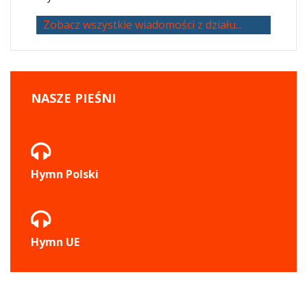
Zobacz wszystkie wiadomości z działu...
NASZE
PIEŚNI
Hymn Polski
Hymn UE