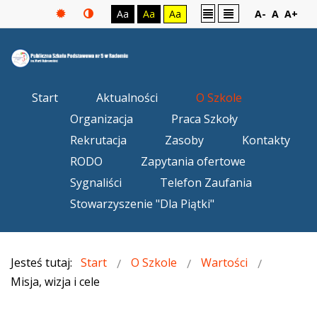
Aa
Aa
Aa
A-
A
A+
Start
Aktualności
O Szkole
Organizacja
Praca Szkoły
Rekrutacja
Zasoby
Kontakty
RODO
Zapytania ofertowe
Sygnaliści
Telefon Zaufania
Stowarzyszenie "Dla Piątki"
Jesteś tutaj:
Start
O Szkole
Wartości
Misja, wizja i cele