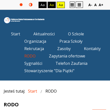
Aa
Aa
Aa
A-
A
A+
Start
Aktualności
O Szkole
Organizacja
Praca Szkoły
Rekrutacja
Zasoby
Kontakty
RODO
Zapytania ofertowe
Sygnaliści
Telefon Zaufania
Stowarzyszenie "Dla Piątki"
Jesteś tutaj:
Start
RODO
RODO