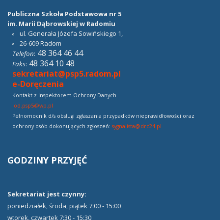
Publiczna Szkoła Podstawowa nr 5
im. Marii Dąbrowskiej w Radomiu
ul. Generała Józefa Sowińskiego 1,
26-609
Radom
48 364 46 44
Telefon
:
48 364 10 48
Faks
:
sekretariat@psp5.radom.pl
e-Doręczenia
Kontakt z Inspektorem Ochrony Danych
iod.psp5@wp.pl
Pełnomocnik d/s obsługi zgłaszania przypadków nieprawidłowości oraz
ochrony osób dokonujących zgłoszeń:
sygnalista@drc24.pl
GODZINY
PRZYJĘĆ
Sekretariat jest czynny:
poniedziałek, środa, piątek 7:00 - 15:00
wtorek, czwartek 7:30 - 15:30