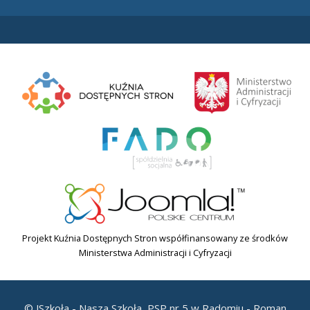
Projekt Kuźnia Dostępnych Stron współfinansowany ze środków
Ministerstwa Administracji i Cyfryzacji
© JSzkoła - Nasza Szkoła, PSP nr 5 w Radomiu - Roman