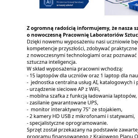
Z ogromną radością informujemy, że nasza sz
o nowoczesną Pracownię Laboratoriów Sztuczne
Dzięki nowemu wyposażeniu nasi uczniowie będ
kompetencje przyszłości, zdobywać praktyczne
z nowoczesnymi technologiami oraz poznawać m
sztuczna inteligencja.
W skład wyposażenia pracowni wchodzą:
- 15 laptopów dla uczniów oraz 1 laptop dla nau
- jednostka centralna usług AI, katalogowych i 
- urządzenie sieciowe AP z WiFi,
- mobilna szafka z funkcją ładowania laptopów,
- zasilanie gwarantowane UPS,
- monitor interaktywny 75" ze stojakiem,
- 2 kamery HD USB z mikrofonami i statywami,
- specjalistyczne oprogramowanie.
Sprzęt został przekazany na podstawie zawar
programu finansowanego z Krajowego Planu O