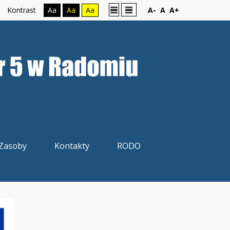
Kontrast
Aa
Aa
Aa
A-
A
A+
Zasoby
Kontakty
RODO