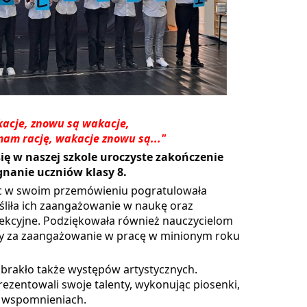
acje, znowu są wakacje,
am rację, wakacje znowu są..."
się w naszej szkole uroczyste zakończenie
gnanie uczniów klasy 8.
ec w swoim przemówieniu pogratulowała
śliła ich zaangażowanie w naukę oraz
lekcyjne. Podziękowała również nauczycielom
y za zaangażowanie w pracę w minionym roku
abrakło także występów artystycznych.
ezentowali swoje talenty, wykonując piosenki,
h wspomnieniach.