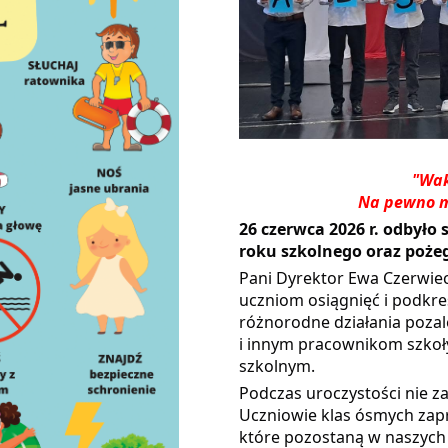
"Wak
Na pewno m
26 czerwca 2026 r. odbyło 
roku szkolnego oraz poże
Pani Dyrektor Ewa Czerwi
uczniom osiągnięć i podkre
różnorodne działania poza
i innym pracownikom szkoł
szkolnym.
Podczas uroczystości nie z
Uczniowie klas ósmych zapr
które pozostaną w naszyc