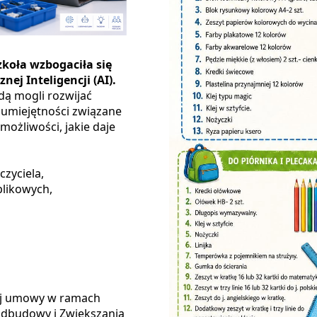
koła wzbogaciła się
j Inteligencji (AI).
ą mogli rozwijać
 umiejętności związane
ożliwości, jakie daje
czyciela,
plikowych,
tej umowy w ramach
dbudowy i Zwiększania