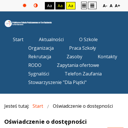
Aa
Aa
Aa
A-
A
A+
Start
Aktualności
O Szkole
Organizacja
Praca Szkoły
Rekrutacja
Zasoby
Kontakty
RODO
Zapytania ofertowe
Sygnaliści
Telefon Zaufania
Stowarzyszenie "Dla Piątki"
Jesteś tutaj:
Start
Oświadczenie o dostępności
Oświadczenie o dostępności