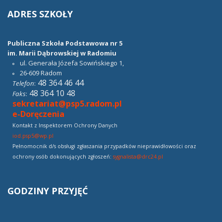
ADRES
SZKOŁY
Publiczna Szkoła Podstawowa nr 5
im. Marii Dąbrowskiej w Radomiu
ul. Generała Józefa Sowińskiego 1,
26-609
Radom
48 364 46 44
Telefon
:
48 364 10 48
Faks
:
sekretariat@psp5.radom.pl
e-Doręczenia
Kontakt z Inspektorem Ochrony Danych
iod.psp5@wp.pl
Pełnomocnik d/s obsługi zgłaszania przypadków nieprawidłowości oraz
ochrony osób dokonujących zgłoszeń:
sygnalista@drc24.pl
GODZINY
PRZYJĘĆ