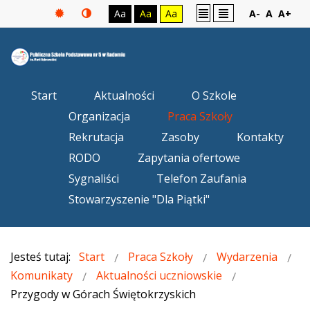
Aa
Aa
Aa
A-
A
A+
Start
Aktualności
O Szkole
Organizacja
Praca Szkoły
Rekrutacja
Zasoby
Kontakty
RODO
Zapytania ofertowe
Sygnaliści
Telefon Zaufania
Stowarzyszenie "Dla Piątki"
Jesteś tutaj:
Start
Praca Szkoły
Wydarzenia
Komunikaty
Aktualności uczniowskie
Przygody w Górach Świętokrzyskich