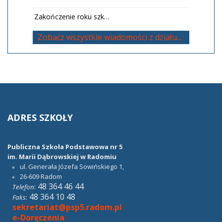
Zakończenie roku szk…
Zobacz wszystkie wiadomości z działu...
ADRES
SZKOŁY
Publiczna Szkoła Podstawowa nr 5
im. Marii Dąbrowskiej w Radomiu
ul. Generała Józefa Sowińskiego 1,
26-609
Radom
48 364 46 44
Telefon
:
48 364 10 48
Faks
:
sekretariat@psp5.radom.pl
e-Doręczenia