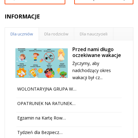
INFORMACJE
Dla uczniów
Dla rodziców
Dla nauczycieli
Przed nami długo
oczekiwane wakacje
Życzymy, aby
nadchodzący okres
wakacji był cz...
WOLONTARYJNA GRUPA W…
OPATRUNEK NA RATUNEK…
Egzamin na Kartę Row…
Tydzień dla Bezpiecz…