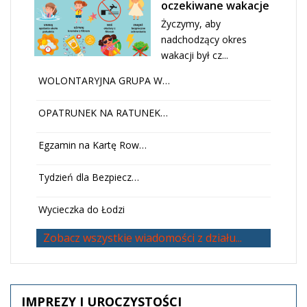
oczekiwane wakacje
Życzymy, aby
nadchodzący okres
wakacji był cz...
WOLONTARYJNA GRUPA W…
OPATRUNEK NA RATUNEK…
Egzamin na Kartę Row…
Tydzień dla Bezpiecz…
Wycieczka do Łodzi
Zobacz wszystkie wiadomości z działu...
IMPREZY
I UROCZYSTOŚCI