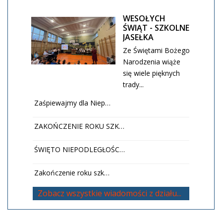
WESOŁYCH
ŚWIĄT - SZKOLNE
JASEŁKA
Ze Świętami Bożego
Narodzenia wiąże
się wiele pięknych
trady...
Zaśpiewajmy dla Niep…
ZAKOŃCZENIE ROKU SZK…
ŚWIĘTO NIEPODLEGŁOŚC…
Zakończenie roku szk…
Zobacz wszystkie wiadomości z działu...