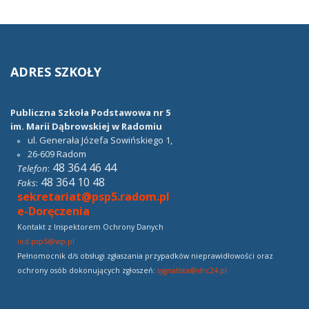
ADRES
SZKOŁY
Publiczna Szkoła Podstawowa nr 5
im. Marii Dąbrowskiej w Radomiu
ul. Generała Józefa Sowińskiego 1,
26-609
Radom
48 364 46 44
Telefon
:
48 364 10 48
Faks
:
sekretariat@psp5.radom.pl
e-Doręczenia
Kontakt z Inspektorem Ochrony Danych
iod.psp5@wp.pl
Pełnomocnik d/s obsługi zgłaszania przypadków nieprawidłowości oraz
ochrony osób dokonujących zgłoszeń:
sygnalista@drc24.pl