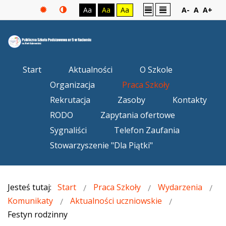
Aa
Aa
Aa
A-
A
A+
Start
Aktualności
O Szkole
Organizacja
Praca Szkoły
Rekrutacja
Zasoby
Kontakty
RODO
Zapytania ofertowe
Sygnaliści
Telefon Zaufania
Stowarzyszenie "Dla Piątki"
Jesteś tutaj:
Start
Praca Szkoły
Wydarzenia
Komunikaty
Aktualności uczniowskie
Festyn rodzinny