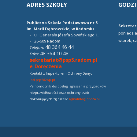
ADRES
SZKOŁY
GODZI
Publiczna Szkoła Podstawowa nr 5
Sekretari
im. Marii Dąbrowskiej w Radomiu
poniedział
ul. Generała Józefa Sowińskiego 1,
wtorek, cz
26-609
Radom
48 364 46 44
Telefon
:
48 364 10 48
Faks
:
sekretariat@psp5.radom.pl
e-Doręczenia
Kontakt z Inspektorem Ochrony Danych
iod.psp5@wp.pl
Pełnomocnik d/s obsługi zgłaszania przypadków
nieprawidłowości oraz ochrony osób
dokonujących zgłoszeń:
sygnalista@drc24.pl