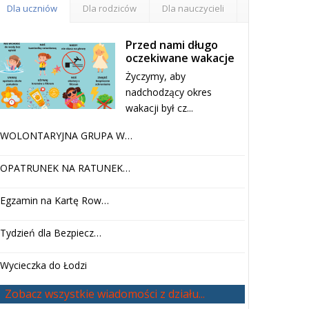
Dla uczniów
Dla rodziców
Dla nauczycieli
Przed nami długo
oczekiwane wakacje
Życzymy, aby
nadchodzący okres
wakacji był cz...
WOLONTARYJNA GRUPA W…
OPATRUNEK NA RATUNEK…
Egzamin na Kartę Row…
Tydzień dla Bezpiecz…
Wycieczka do Łodzi
Zobacz wszystkie wiadomości z działu...