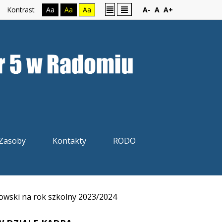
Kontrast
Aa
Aa
Aa
A-
A
A+
Zasoby
Kontakty
RODO
wski na rok szkolny 2023/2024