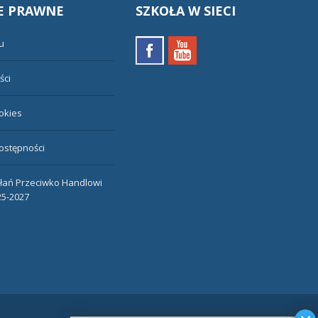
E
PRAWNE
SZKOŁA
W SIECI
u
ści
ookies
ostępności
ałań Przeciwko Handlowi
25-2027