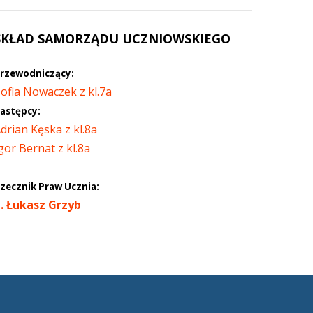
SKŁAD
SAMORZĄDU UCZNIOWSKIEGO
rzewodniczący:
ofia Nowaczek z kl.7a
astępcy:
drian Kęska z kl.8a
gor Bernat z kl.8a
zecznik Praw Ucznia:
. Łukasz Grzyb