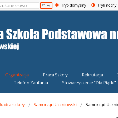
Tryb domyślny
Tryb nocny
SZUKAJ
Organizacja
Praca Szkoły
Rekrutacja
Telefon Zaufania
Stowarzyszenie "Dla Piątki"
 kadra szkoły
Samorząd Uczniowski
Samorząd Ucznio